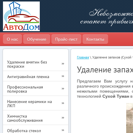
О нас
Обучение
Прайс-лист
Контакты
Главная
\ Удаление запахов (Сухой 
Удаление вмятин без
покраски
Удаление запах
Антигравийная пленка
Предлагаем Вам услугу н
различного происхождения в
Профессиональная
полировка
нежилыми помещениями, оф
технологией
Сухой Туман
в
Нанесение керамики на
ЛКП
Химчистка
самообслуживания
Обработка стекол