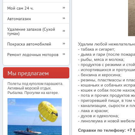
Мой сам 24 ч.
Автомагазин
Удаление запахов (Сухой
туман)
Покраска автомобилей
Удалим любой нежелательны
- табака и сигарет;
Ремонт лодочных моторов
- дыма и гари (после пожара
- рыбы, мяса и молока;
- продуктов с резкими и сто
- испортившихся и протухши
Мы предлагаем
- бензина и керосина;
- резины, пластмассы и плас
Полеты под куполом парашюта.
- кошачьих и собачьих испр
Активный морской отдых.
- кошек и собак после нахо
Рыбалка. Прогулки на катере.
- пота и прочих продуктов 
- пригоревшей пищи, в том 
- канализации, сырости и пл
- лака и краски;
- духов и одеколона;
- линолеума и новой мебел
Справки по телефону: +7 9